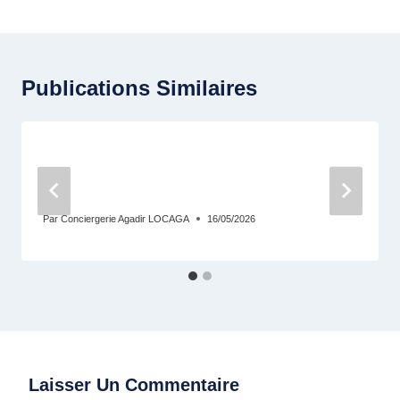
Publications Similaires
Conciergerie De Luxe À Agadir :
Gestion De Villas Et Appartements À
Taghazout Bay Et Tamraght
Par
Conciergerie Agadir LOCAGA
16/05/2026
Laisser Un Commentaire