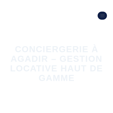
CONCIERGERIE À
AGADIR – GESTION
LOCATIVE HAUT DE
GAMME
NOTRE CONCIERGERIE À AGADIR
ACCOMPAGNE PLUS DE 100 BIENS
IMMOBILIERS EN GESTION LOCATIVE AIRBNB,
RECONNUS PARMI LES MIEUX NOTÉS SUR LES
PLATEFORMES DE LOCATION SAISONNIÈRE.